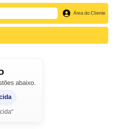
Área do Cliente
o
tões abaixo.
cida
ecida"