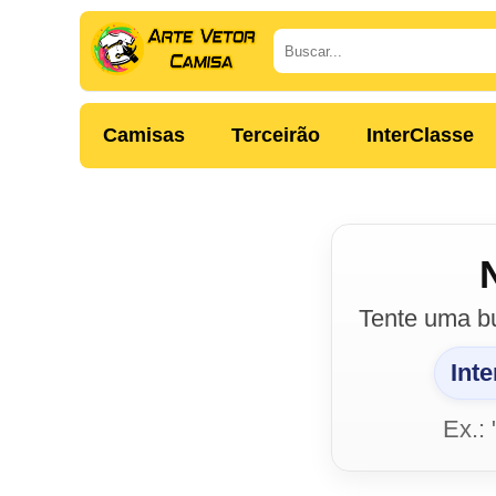
Camisas
Terceirão
InterClasse
Tente uma b
Int
Ex.: 