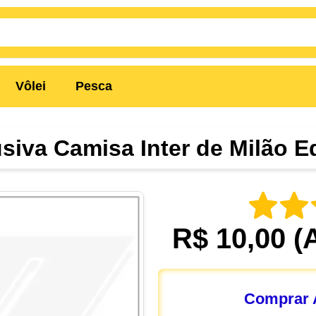
Vôlei
Pesca
usiva Camisa Inter de Milão E
R$ 10,00
(
Comprar A