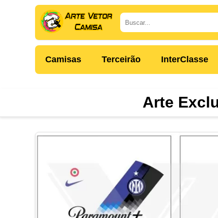
Camisas
Terceirão
InterClasse
Arte Excl