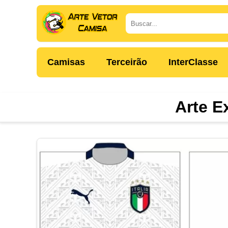
Camisas
Terceirão
InterClasse
Arte E