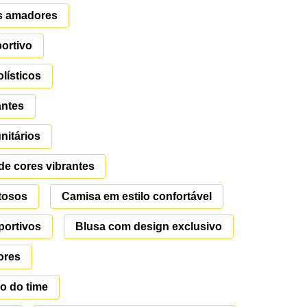
s amadores
portivo
lísticos
antes
nitários
e cores vibrantes
tosos
Camisa em estilo confortável
portivos
Blusa com design exclusivo
ores
o do time