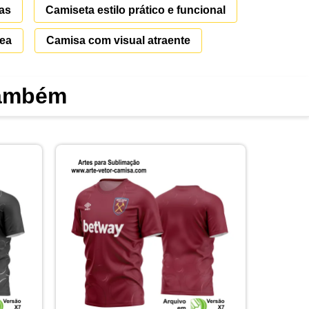
as
Camiseta estilo prático e funcional
zea
Camisa com visual atraente
também