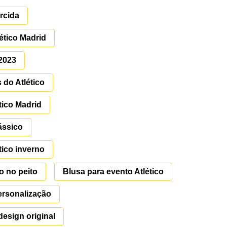
rcida
ético Madrid
-2023
 do Atlético
tico Madrid
lássico
tico inverno
o no peito
Blusa para evento Atlético
ersonalização
design original