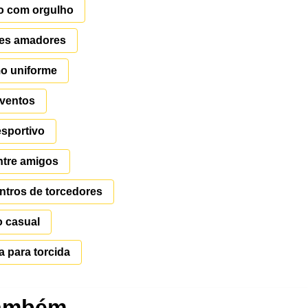
co com orgulho
imes amadores
mo uniforme
eventos
esportivo
entre amigos
ntros de torcedores
o casual
a para torcida
também