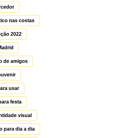
rcedor
ico nas costas
leção 2022
Madrid
po de amigos
ouvenir
para usar
para festa
ntidade visual
o para dia a dia