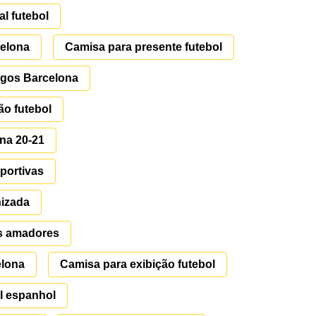
l futebol
celona
Camisa para presente futebol
igos Barcelona
ão futebol
na 20-21
portivas
nizada
s amadores
elona
Camisa para exibição futebol
l espanhol